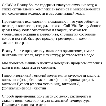
CollaVita Beauty Source содержит гиалуроновую кислоту, а
также оптимальный комплекс витаминов и микроэлементов
для сохранения молодости и здоровья вашей кожи.
Проведенные исследования показывают, что употребление
пептидов коллагена, содержащихся в CollaVita Beauty Source,
делает кожу более эластичной и гладкой, замечается
уменьшение морщин и целлюлита, улучшается состояние
волос и ногтей, быстрее проходит регенерация кожи и
заживление ран.
Beauty Source прекрасно усваивается организмом, имеет
нейтральный запах, вкус и текстуру, растворяется в воде.
Мы помогаем нашим клиентам замедлить процессы старения
кожи и наслаждаться ее сиянием.
Гидролизованный говяжий коллаген, гиалуроновая кислота,
витамин с (аскорбиновая кислота), цинк (цинка цитрат),
витамин Е,селен (селена метионин), витамин Д
(холекальциферол), биотин
Способ применения: одну мерную ложку растворить в
стакане воды, соке или смузи комнатной температуры.
Принимать один раз в день.